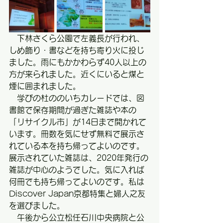
　下林さくら公園で左義長が行われ、
しめ飾り・書などを持ち寄り火に投じ
ました。雨にもかかわらず40人以上の
方が来られました。近くにいると煤と
煙に囲まれました。
　学びの杜ののいちカレードでは、図
書館で保存期間が過ぎた雑誌や本の
「リサイクル市」が14日まで開かれて
います。冊数を気にせず無料で展示さ
れている本を持ち帰ってよいのです。
展示されていた雑誌は、2020年発行の
雑誌が中心のようでした。気に入れば
何冊でも持ち帰ってよいのです。私は
Discover Japan京都特集と婦人之友
を選びました。　
　午後から公立松任石川中央病院と公