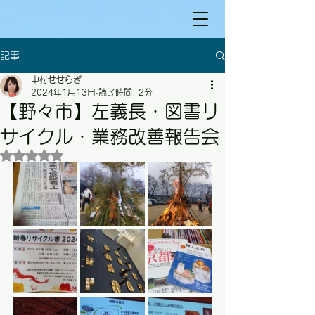
記事
中村せせらぎ
2024年1月13日
読了時間: 2分
【野々市】左義長・図書リ
サイクル・業務改善報告会
5つ星のうちNaNと評価されています。