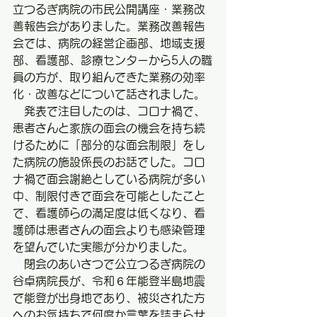
立つるぎ病院の市民公開講座・業務改
善報告会がありました。業務改善報告
会では、病院の経営企画部、地域支援
部、看護部、診療センターから5人の職
員の方が、取り組んできた業務の効率
化・改善などについて話されました。
　発表で注目したのは、コロナ禍で、
患者さんと家族の面会の機会を持ち続
けるために「部分的な面会制限」をし
た病院の施設係長のお話でした。コロ
ナ禍で面会謝絶としている病院が多い
中、制限付きで面会を可能としたこと
で、看護師らの満足度は低くなり、看
護師は患者さんの面会よりも感染管理
を望んでいた実態が分かりました。
　閉会のあいさつで公立つるぎ病院の
谷卓病院長が、令和６年能登半島地震
で能登が出身地であり、被災された方
へのお気持ちで何度か言葉を詰まらせ