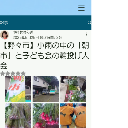
記事
中村せせらぎ
2025年5月25日
読了時間: 2分
【野々市】小雨の中の「朝
市」と子ども会の輪投げ大
会
5つ星のうちNaNと評価されています。