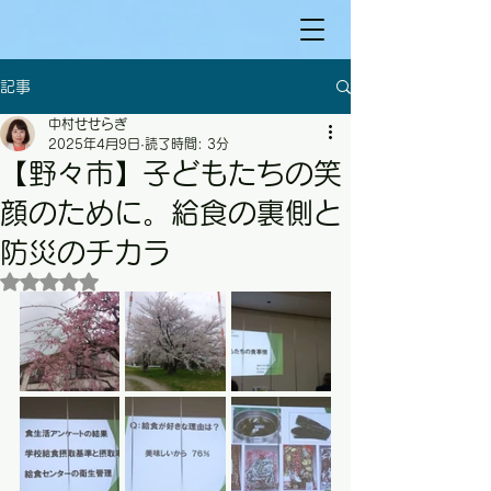
記事
中村せせらぎ
2025年4月9日
読了時間: 3分
【野々市】子どもたちの笑
顔のために。給食の裏側と
防災のチカラ
5つ星のうちNaNと評価されています。