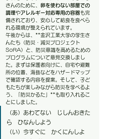
さんのために、
卵を使わない部屋での
調理
や
アレルギー対応専用の容器
も完
備されており、安心して給食を食べら
れる環境が整えられています。
午後からは、**金沢工業大学の学生さ
んたち（防災・減災プロジェクト
SoRA）と、防災意識を高めるための
プログラムについて意見交換しまし
た。まずは保護者向けに、自宅や避難
所の位置、海抜などをハザードマップ
で確認する内容を提案。そして、子ど
もたちが楽しみながら防災を学べるよ
う、「防災かるた」**も取り入れるこ
とにしました。
（あ）あわてない　じしんおきた
ら　ひなんしよう
（い）今すぐに　かくにんしよ