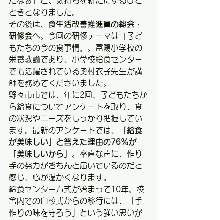
だなぁ」と、気持ちを新たにするひと
ときとなりました。
その後は、
食生活改善推進員の総会・
研修会
へ。今回の研修テーマは『子ど
もたちの今の食事情』。富陽小学校の
栄養教諭であり、小学校給食センター
でも活躍されている奥村衣子先生が講
師を務めてくださいました。
野々市市では、年に2回、子どもたちか
ら給食についてアンケートを取り、食
の状況やニーズをしっかり把握してい
ます。最新のアンケートでは、
「給食
が美味しい」と答えた理由の76％が
「美味しいから」
。率直な声に、作り
手の努力がきちんと届いているのだと
感じ、心が温かくなります。
給食センター方式が始まって10年。校
舎内での自校式からの移行には、「手
作りの味を守ろう」という強い思いが