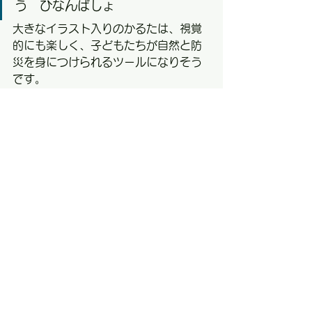
う　ひなんばしょ
大きなイラスト入りのかるたは、視覚
的にも楽しく、子どもたちが自然と防
災を身につけられるツールになりそう
です。
給食も防災も、子どもたちの命と未来
に直結する大切なテーマ。その裏で支
える大人たちの努力を改めて知り、
「私たちにできることは何か」を見つ
め直した一日でした。
すべて表示
最新記事