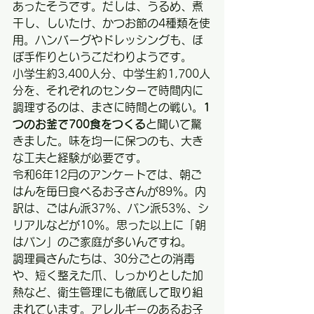
あったそうです。だしは、うるめ、煮
干し、しいたけ、かつお節の4種類を使
用。ハンバーグやドレッシングも、ほ
ぼ手作りというこだわりようです。
小学生約3,400人分、中学生約1,700人
分を、それぞれのセンターで時間内に
調理するのは、まさに時間との戦い。
1
つのお釜で700食をつくる
と聞いて驚
きました。味を均一に保つのも、大き
な工夫と経験が必要です。
令和6年12月のアンケートでは、朝ご
はんを毎日食べるお子さんが89％。内
訳は、ごはん派37％、パン派53％、シ
リアルなどが10％。思った以上に「朝
はパン」のご家庭が多いんですね。
調理員さんたちは、30分ごとの消毒
や、短く整えた爪、しっかりとした加
熱など、衛生管理にも徹底して取り組
まれています。アレルギーのあるお子