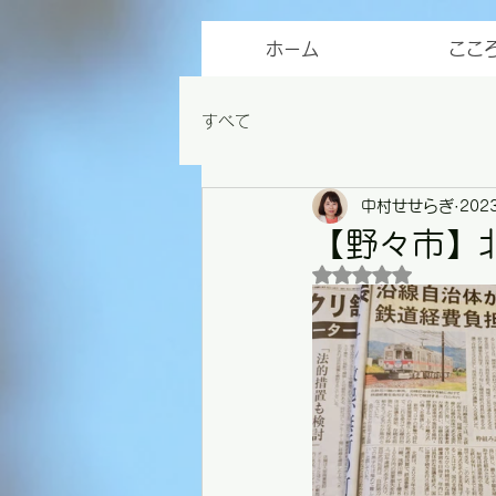
ホーム
ここ
すべて
中村せせらぎ
202
【野々市】
5つ星のうちNaN