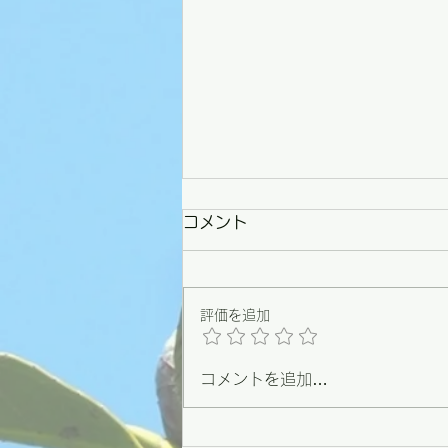
コメント
評価を追加
コメントを追加…
【野々市】条例づくりの原点
を思い出した一日