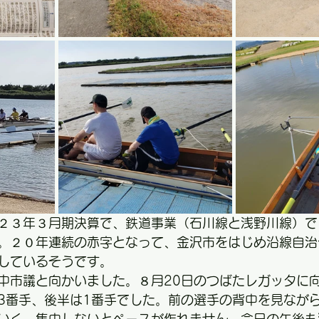
２３年３月期決算で、鉄道事業（石川線と浅野川線）で
。２０年連続の赤字となって、金沢市をはじめ沿線自治
しているそうです。
中市議と向かいました。８月20日のつばたレガッタに
3番手、後半は1番手でした。前の選手の背中を見なが