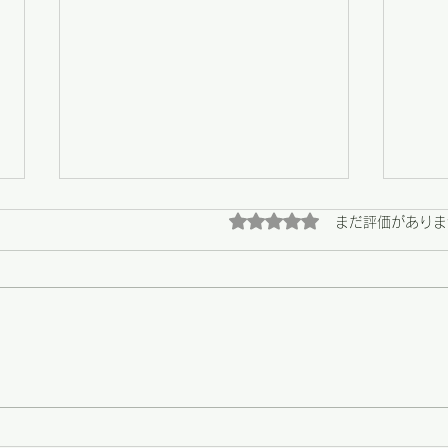
5つ星のうち0と評価され
まだ評価がありま
【野々市】畑の恵みと、心に
【野
残る陶芸展の最終日
う支