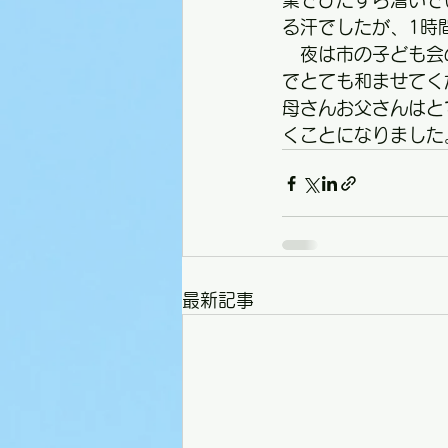
業でひたすら漕いで
る汗でしたが、1時
　夜は市の子ども会
でとても和ませてく
母さんお父さんはと
くことになりました
最新記事