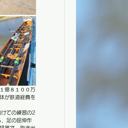
１億８１００万
体が鉄道経費を
向けての練習の2
ら、足の屈伸作