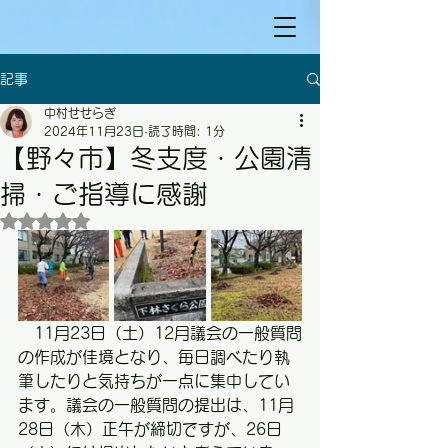
記事
中村せせらぎ
2024年11月23日
読了時間: 1分
【野々市】冬支度・公園清
掃・ご指導に感謝
5つ星のうちNaNと評価されています。
　11月23日（土）12月議会の一般質問
の作成が佳境となり、毎日調べたり執
筆したりと気持ちが一点に集中してい
ます。議会の一般質問の提出は、11月
28日（木）正午が締切ですが、26日