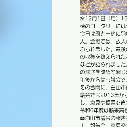
🌸12月1日（月
棟のロータリーには
今日は母と一緒に羽
人。会場では、故人
おられました。最後
の収穫を終えられた
などが語られました
の深さを改めて感じ
午後からは市議会で
その合間に、白山市
議会では2013年
し、意見や提言を直
令和6年度は鶴来高
📖白山市議会の報
報告会・意見交