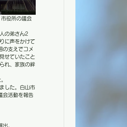
。市役所の議会
人の弟さん2
りに声をかけて
囲の支えでコメ
見せていたこと
られ、家族の絆
た。
ました。白山市
議会活動を報告
。
選出。