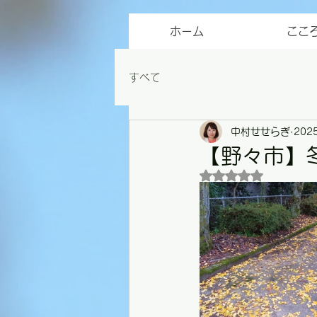
ホーム
ここ
すべて
中村せせらぎ
202
【野々市】
5つ星のうちNaN