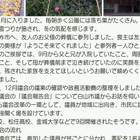
）12月に入りました。毎朝歩く公園には落ち葉がたくさん
雪つりが施され、冬の気配を感じます。
咋市へ、友人のお父様の葬儀に参列しました。喪主は友
の奥様が「ようこそ来てくれました」と参列者一人ひと
のご挨拶では、9月から父と兄が入院していたこと、周
こと、そして母が葬儀前まで泣き続けていたのに笑顔を
。残された家族を支えてほしいというお願いで締めくく
ました。
、12月議会の議案の確認や政務活動費の整理をしまし
議会の「議会報告会」について白山市議からお話を伺い
から議会改革の一環として、議員が地域に出向き、市民に
接聞く場を設けています。
校、松任高校、金城大学などで9回開催されたそうです
告会の流れ
換会では、参加した議員が班ごとに分かれ、書記を1名