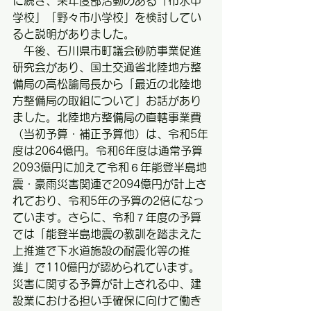
に続き、来年度部活動のある「布水中
学校」「野々市小学校」を検討してい
ると説明がありました。
　午後、石川県市町議会砂防事業促進
研究会があり、国土交通省北陸地方整
備局の高松諭局長から「最近の北陸地
方整備局の取組について」お話があり
ました。北陸地方整備局の直轄事業費
（当初予算・補正予算他）は、令和5年
度は2064億円。令和6年度は通常予算
2093億円に加えて令和６年能登半島地
震・豪雨災害関連で2094億円が計上さ
れており、令和5年の予算の2倍になっ
ています。さらに、令和７年度の予算
では「能登半島地震の教訓を踏まえた
上推進で下水道施設の耐震化等の推
進」で110億円が認められています。
災害に関する予算が計上される中、建
設業における担い手確保に向けて働き