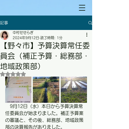
記事
中村せせらぎ
2024年9月12日
読了時間: 1分
【野々市】予算決算常任委
員会（補正予算・総務部・
地域政策部）
5つ星のうちNaNと評価されています。
　9月12日（水）本日から予算決算常
任委員会が始まりました。補正予算案
の審議と、その後、総務部、地域政策
部の決算報告がありました。