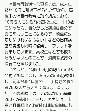
　消費者行政活性化事業では、成人年
齢が18歳に引き下げられた事から、高
校生の消費者教育に取り組んでおり、
18歳成人になる前の高校生に、「18歳
になったら、自分がした契約は自分で
責任をもつことになるので、慎重に対
応しなければならない」などの出前講
座を実施し同時に啓発リーフレットを
配布しています。高校生はとても飲み
込みが早いとのことで、消費者教育の
必要性を感じました。
　このほか、令和5年9月の野々市市総
合防災訓練には1万365人の市民が参加
し、前年令和4年度のコロナ禍での参加
者7603人から大きく増えました。ま
た、この訓練には、そのほかに市職員
283人が参加しており、災害には、市
民と職員総出で取組む体制の訓練にも