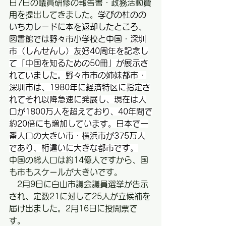
日7日の議員研修の報告書・政務活動費
用を提出してきました。
学びの杜のの
いちカレードに本を返却したところ、
図書館では野々市小学校と中国・
深圳
市（しんせんし）友好40周年を記念し
て「中国を知るための50冊」が展示さ
れていました。野々市市の姉妹都市・
深圳市は、1980年に経済特区に指定さ
れてそれ以降急速に発展し、現在は人
口が1800万人を超えており、40年間で
約20倍にも増加しています。日本で一
番人口の大きい市・横浜市が375万人
であり、桁違いに大きな都市です。
中国の総人口は約14億人ですから、国
も市もスケールが大きいです。
　2月9日に白山市議会議員選挙が告示
され、定数21に対して25人が立候補を
届け出ました。2月16日に投開票で
す。