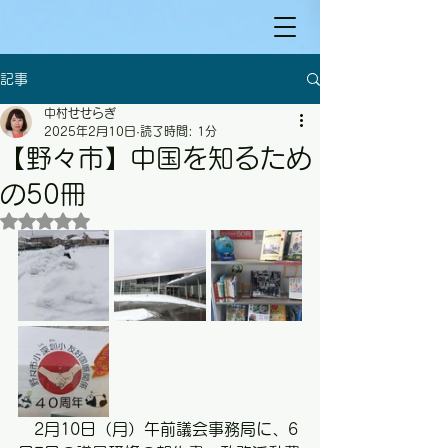
記事
中村せせらぎ
2025年2月10日
読了時間: 1分
【野々市】中国を知るため
の50冊
5つ星のうちNaNと評価されています。
　2月10日（月）午前議会事務局に、6