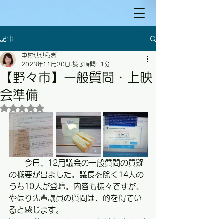
記事
中村せせらぎ
2023年11月30日
読了時間: 1分
【野々市】一般質問・上映
会準備
5つ星のうちNaNと評価されています。
　　今日、12月議会の一般質問の質疑
の概要が出ました。議長を除く14人の
うち10人が登壇。内容も様々ですが、
やはり先輩議員の質問は、的を得てい
ると感じます。