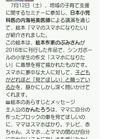
　7月12日（土）、地域の子育て支援
に関するセミナーに参加し、
日本小児
科医の内海裕美医師
による講演を通じ
て、絵本『ママのスマホになりたい』
が紹介されました。
この絵本は、
絵本作家のぶみさん
が
2016年に刊行した作品で、シンガポー
ルの小学生の作文「スマホになりた
い」に着想を得て描かれたものです。
スマホに夢中な大人に対して、
子ども
がどれほど「見てほしい」と願ってい
るか
を、静かにしかし深く問いかけて
くれます。
📖絵本のあらすじとメッセージ
主人公の
かんたろう
は、ママに自分の
作ったブロックの車を見てほしいの
に、ママはスマホばかり。テレビ、赤
ちゃん、スマホ…とママの関心が自分