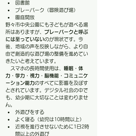
図書館
プレーパーク（冒険遊び場）
園庭開放
野々市中央公園にも子どもが遊べる場
所はありますが、
プレーパークと呼ぶ
には至っていない
のが現状です。今
後、地域の声を反映しながら、より自
由で創造的な遊び場の整備を進めてい
きたいと考えています。
　スマホの長時間使用は、
睡眠・体
力・学力・視力・脳機能・コミュニケ
ーション能力
のすべてに影響を及ぼす
とされています。デジタル社会の中で
も、幼少期に大切なことは変わりませ
ん。
外遊びをする
よく寝る（幼児は10時間以上）
近視を進行させないために1日2時
間以上の外遊び