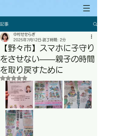
記事
中村せせらぎ
2025年7月12日
読了時間: 2分
【野々市】スマホに子守り
をさせない――親子の時間
を取り戻すために
5つ星のうちNaNと評価されています。