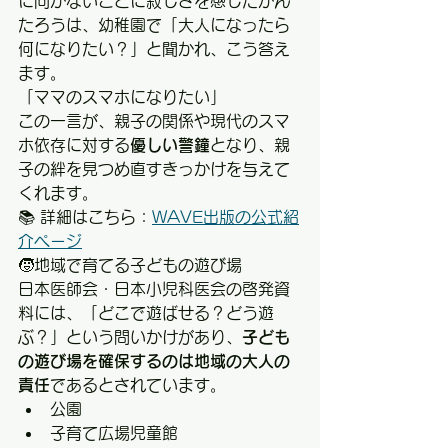
に向かないことに寂しさを感じたかん
たろうは、幼稚園で「大人になったら
何になりたい？」と聞かれ、こう答え
ます。
「ママのスマホになりたい」
この一言が、親子の関係や現代のスマ
ホ依存に対する
優しい警鐘
となり、親
子の絆を見つめ直すきっかけを与えて
くれます。
📚 詳細はこちら：
WAVE出版の公式紹
介ページ
🧒地域で育てる子どもの遊び場
日本医師会・日本小児科医会の啓発資
料には、「どこで遊ばせる？どう遊
ぶ？」という問いかけがあり、
子ども
の遊び場を確保するのは地域の大人の
責任
であるとされています。
公園
子育て広場児童館