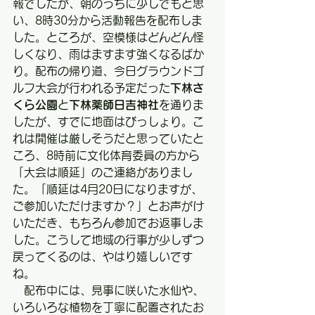
報でしたが、朝のうちに少しでもと思
い、8時30分から活動報告を配布しま
した。ところが、空模様はどんどん怪
しくなり、雨はますます強くなるばか
り。配布の帰り道、今日グラウンドゴ
ルフ大会が行われる予定だった
下林さ
くら公園
と
下林薬師日吉神社
を通りま
したが、すでに地面はびっしょり。こ
れは開催は厳しそうだと思っていたと
ころ、8時前に文化体育委員の方から
「大会は順延」のご連絡がありまし
た。「順延は4月20日になりますが、
ご参加いただけますか？」とお声がけ
いただき、もちろん参加でお返事しま
した。こうして地域の行事が少しずつ
戻ってくるのは、やはり嬉しいです
ね。
　配布中には、見事に咲いた水仙や、
いろいろな植物を丁寧に配置されたお