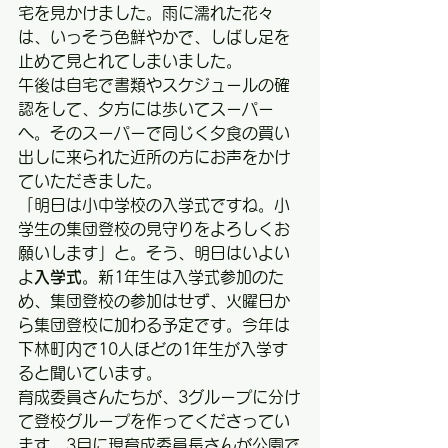
宅を見かけました。雨に濡れた花々
は、いっそう色鮮やかで、しばし足を
止めて見とれてしまいました。
午後は自宅で書類やスケジュールの確
認をして、夕方には歩いてスーパー
へ。そのスーパーで同じく夕食の買い
出しに来られた近所の方にお声をかけ
ていただきました。
「明日は小中学校の入学式ですね。小
学生の集団登校の見守りをよろしくお
願いします」と。そう、明日はいよい
よ
入学式
。新1年生は入学式参加のた
め、集団登校の参加はせず、火曜日か
ら集団登校に加わる予定です。今年は
下林町内で10人ほどの1年生が入学す
ると聞いています。
育成委員さんたちが、3グループに分け
て登校グループを作ってくださってい
ます。3月に現育成委員長さんが公園で