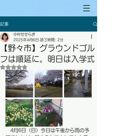
記事
中村せせらぎ
2025年4月6日
読了時間: 2分
【野々市】グラウンドゴル
フは順延に。明日は入学式
5つ星のうちNaNと評価されています。
　4月6日（日）今日は午後から雨の予