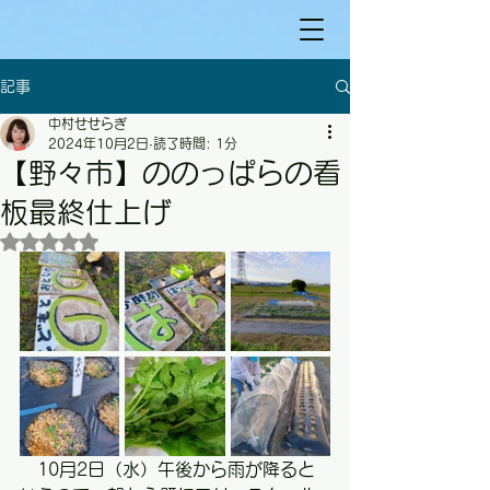
記事
中村せせらぎ
2024年10月2日
読了時間: 1分
【野々市】ののっぱらの看
板最終仕上げ
5つ星のうちNaNと評価されています。
　10月2日（水）午後から雨が降ると