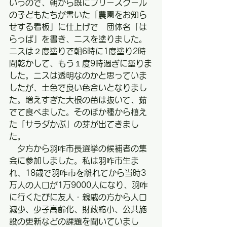
いうので、朝から既にフリースクール
の子どもたちが書いた「農園をお知ら
せする看板」に仕上げで　団体名「は
らっぱ」を書き、ニスを塗りました。
ニスは２度塗りで朝6時に1度塗り2時
間乾かして、もう１度9時過ぎに塗りま
した。ニスは透明なのかと思っていま
したが、土色で良い色合いとなりまし
た。増えすぎた大根の苗は抜いて、茹
でて食べました。そのほか種から植え
た「サラダかぶ」の芽が出てきまし
た。
　夕方から羽咋市長選挙の候補者の集
会に参加しました。私は羽咋市生ま
れ、18歳で羽咋市を離れてから当時3
万人の人口が1万9000人になり、羽咋
に行くたびに友人・親戚の方から人口
減少、少子高齢化、財政縮小、公共施
設の更新などの課題を聞いていまし