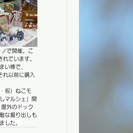
ーノで開催。こ
されています。
まい
棒で、
それ以前に購入
月・祝）ねこモ
しマルシェ」開
、屋外のドック
敵な掘り出しも
ました。