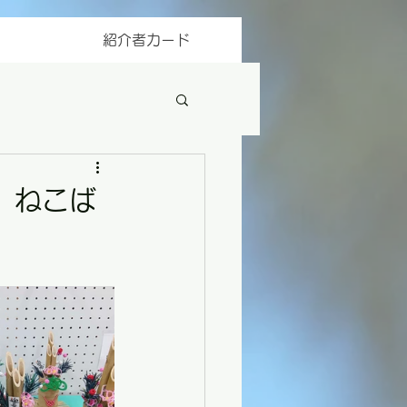
紹介者カード
】ねこば