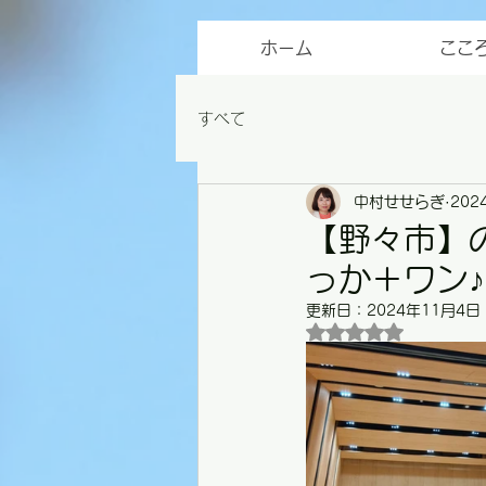
ホーム
ここ
すべて
中村せせらぎ
202
【野々市】
っか＋ワン♪
更新日：
2024年11月4日
5つ星のうちNaN