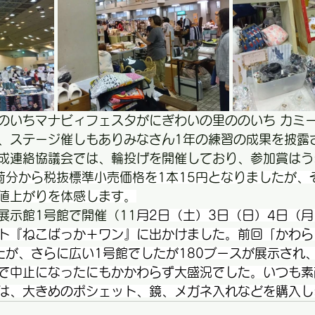
ののいちマナビィフェスタがにぎわいの里ののいち カミ
、ステージ催しもありみなさん1年の練習の成果を披露
成連絡協議会では、輪投げを開催しており、参加賞はう
出荷分から税抜標準小売価格を1本15円となりましたが、
値上がりを体感します。
展示館1号館で開催（11
月2日（土）3日（日）4日（
ト『ねこばっか＋ワン』に出かけました。前回「かわら
たが、さらに広い1号館でしたが180ブースが展示され
で中止になったにもかかわらず大盛況でした。いつも素
は、大きめのポシェット、鏡、メガネ入れなどを購入し