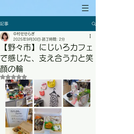
記事
中村せせらぎ
2025年9月30日
読了時間: 2分
【野々市】にじいろカフェ
で感じた、支え合う力と笑
顔の輪
5つ星のうちNaNと評価されています。