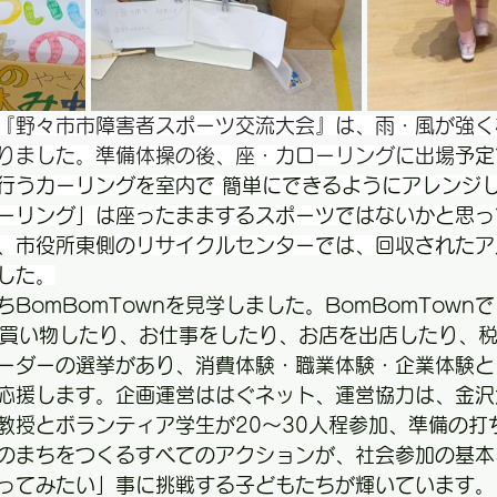
）『野々市市障害者スポーツ交流大会』は、雨・風が強
りました。準備体操の後、座・カローリングに出場
予定
行うカーリングを室内で 簡単にできるようにアレンジ
ーリング」は座ったままするスポーツではないかと思っ
、市役所東側のリサイクルセンターでは、回収され
たア
した。
BomBomTownを見学しました。BomBomTown
でお買い物したり、お仕事をしたり、お店を出店したり、
ーダーの選挙があり、消費体験・職業体験・企業体験と
応援します。企画運営ははぐネット、運営協力は、金沢
教授とボランティア学生が20～30人程参加、準備の打
のまちをつくるすべてのアクションが、社会参加の基本
ってみたい」事に挑戦する子どもたちが輝いています。