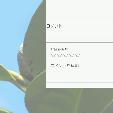
コメント
評価を追加
コメントを追加…
【野々市】条例づくりの原点
を思い出した一日