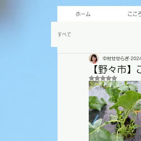
ホーム
ここ
すべて
中村せせらぎ
202
【野々市】こ
5つ星のうちNaN