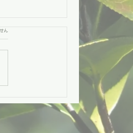
ています。
せん
々市】困りごとに寄り添
援と、地域をつなぐ交流
づくり