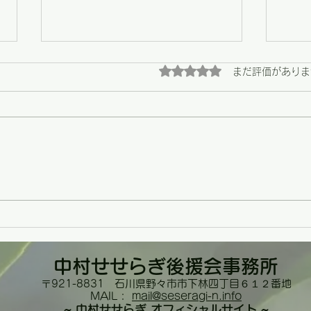
5つ星のうち0と評価され
まだ評価がありま
【野々市】畑の恵みと、心に
【野
残る陶芸展の最終日
う支
の場
中村せせらぎ
後援会事務所
〒921-8831 石川県野々市市下林四丁目６１２番
地
MAIL :
mail@seseragi-n.info
~ 中村せせらぎ オフィシャルサイト ~