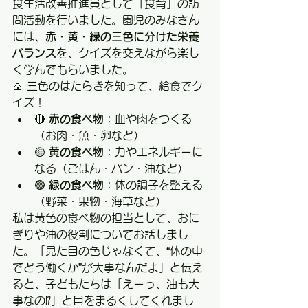
食生活改善推進員として「食育」の訪
問活動を行いました。園児のみなさん
には、
赤・黄・緑の三色に分けた栄養
バランス
を、クイズを交えながら楽し
く学んでもらいました。
🍙 三色のはたらきを知って、給食でク
イズ！
🔴 
赤の食べ物
：血や肉をつくる
（お肉・魚・卵など）
🟡 
黄の食べ物
：力やエネルギーに
なる（ごはん・パン・油など）
🟢 
緑の食べ物
：体の調子を整える
（野菜・果物・海草など）
私は黄色の食べ物の担当として、おに
ぎりや油の役割についてお話しまし
た。「見た目の色じゃなくて、“体の中
でどう働くか”が大事なんだよ」と伝え
ると、子どもたちは「えーっ、油も大
事なの⁉」と目をまるくしてくれまし