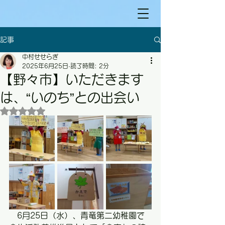
記事
中村せせらぎ
2025年6月25日
読了時間: 2分
【野々市】いただきます
は、“いのち”との出会い
5つ星のうちNaNと評価されています。
　6月25日（水）、青竜第二幼稚園で