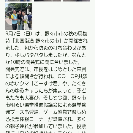
9月7日（日）は、野々市市の秋の風物
詩「北国街道 野々市の市」が開催され
ました。朝から防災の打ち合わせがあ
り、少しバタバタしましたが、なんと
か10時の開会式に間に合いました。
開会式では、市長をはじめとした来賓
による鏡開きが行われ、CO・OP共済
の赤いクマ「こーすけ君」や、たくさ
んのゆるキャラたちが集まって、子ど
もたちも大喜び。そして今回、野々市
市明るい選挙推進協議会による選挙啓
発ブースも登場。ゲーム感覚で楽しめ
る投票体験コーナーが設置され、多く
の親子連れが参加していました。投票