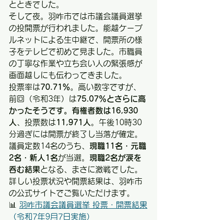
とときでした。
そして夜。羽咋市では市議会議員選挙
の投開票が行われました。能越ケーブ
ルネットによる生中継で、開票所の様
子をテレビで初めて見ました。市職員
の丁寧な作業や立ち会い人の緊張感が
画面越しにも伝わってきました。
投票率は
70.71％
。高い数字ですが、
前回（令和3年）は
75.07％とさらに高
かったそうです。有権者数は16,930
人
、投票数は
11,971人
。午後10時30
分過ぎには開票が終了し当落が確定。
議員定数14名のうち、
現職11名・元職
2名・新人1名
が当選。
現職2名が涙を
呑む結果
となる、まさに激戦でした。
詳しい投票状況や開票結果は、羽咋市
の公式サイトでご覧いただけます。
📊 
羽咋市議会議員選挙 投票・開票結果
（令和7年9月7日実施）