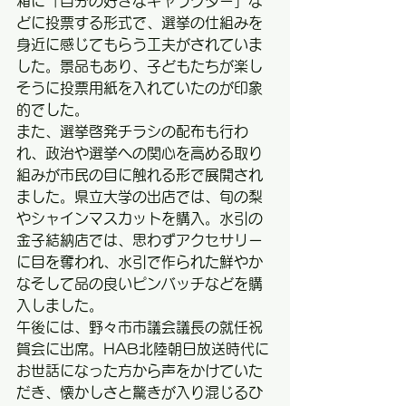
箱に「自分の好きなキャラクター」な
どに投票する形式で、選挙の仕組みを
身近に感じてもらう工夫がされていま
した。景品もあり、子どもたちが楽し
そうに投票用紙を入れていたのが印象
的でした。
また、選挙啓発チラシの配布も行わ
れ、政治や選挙への関心を高める取り
組みが市民の目に触れる形で展開され
ました。県立大学の出店では、旬の梨
やシャインマスカットを購入。水引の
金子結納店では、思わずアクセサリー
に目を奪われ、水引で作られた鮮やか
なそして品の良いピンバッチなどを購
入しました。
午後には、野々市市議会議長の就任祝
賀会に出席。HAB北陸朝日放送時代に
お世話になった方から声をかけていた
だき、懐かしさと驚きが入り混じるひ