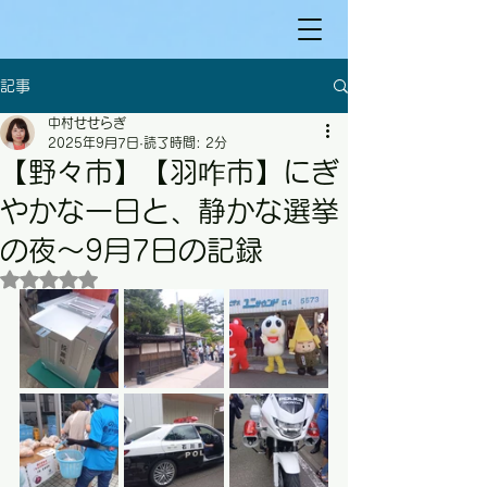
記事
中村せせらぎ
2025年9月7日
読了時間: 2分
【野々市】【羽咋市】にぎ
やかな一日と、静かな選挙
の夜～9月7日の記録
5つ星のうちNaNと評価されています。