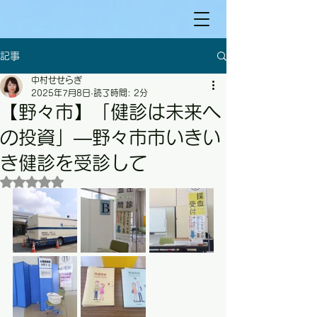
記事
中村せせらぎ
2025年7月8日
読了時間: 2分
【野々市】「健診は未来へ
の投資」—野々市市いきい
き健診を受診して
5つ星のうちNaNと評価されています。