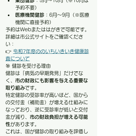
集団健診
：5月〜10月（※10月は
予約不要）
医療機関健診
：6月〜9月（※医療
機関に直接予約）
予約はWebまたははがきで可能です。
詳細は市公式サイトをご確認くださ
い：
👉 
令和7年度ののいちいきいき健康診
査について
🎯 健診を受ける理由
健診は「病気の早期発見」だけでな
く、
市の財政にも影響を与える重要な
取り組み
です。
特定健診の受診率が高いほど、国から
の交付金（補助金）が増える仕組みに
なっており、逆に受診率が低いと交付
金が減り、
市の財政負担が増える可能
性
があります。
これは、国が健診の取り組みを評価し