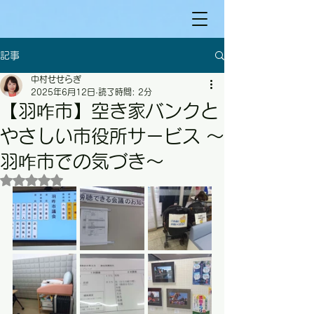
記事
中村せせらぎ
2025年6月12日
読了時間: 2分
【羽咋市】空き家バンクと
やさしい市役所サービス 〜
羽咋市での気づき〜
5つ星のうちNaNと評価されています。