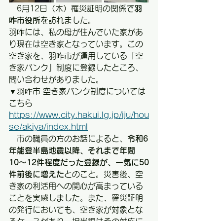
　6月12日（木）罹災証明の関係で
羽
咋市役所
を訪れました。
羽咋には、私の母が住んでいた家があ
り現在は空き家となっています。この
空き家を、羽咋市が運用している「空
き家バンク」制度に登録したところ、
問い合わせがありました。
▼羽咋市 空き家バンク制度については
こちら
https://
www.city.hakui.lg.jp/iju/hou
se/akiya/index.html
　市の職員の方のお話によると、
令和6
年能登半島地震以降、それまで年間
10〜12件程度だった登録が、一気に50
件前後に増えた
とのこと。災害後、空
き家の利活用への関心が高まっている
ことを実感しました。また、罹災証明
の発行においても、空き家が対象とな