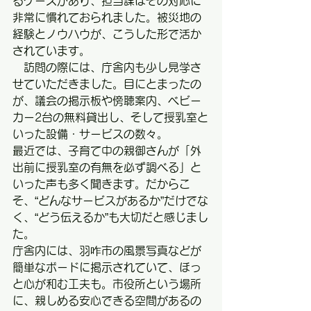
るケースがあり、担当課はその対応に
非常に慣れておられました。被災地の
経験とノウハウが、こうした形で活か
されています。
　訪問の際には、庁舎内も少し見学さ
せていただきました。目にとまったの
が、議会の掲示板や傍聴案内、ベビー
カー2台の無料貸出し、そして授乳室と
いった設備・サービスの数々。
最近では、子育て中の親御さんが「外
出前に授乳室の有無を必ず調べる」と
いった声も多く聞きます。だからこ
そ、“どんなサービスがあるか”だけでな
く、“どう伝えるか”も大切だと感じまし
た。
庁舎内には、羽咋市の風景写真などが
簡単なボードに掲示されていて、ほっ
と心が和む工夫も。市役所という場所
に、親しめる安心できる空間があるの