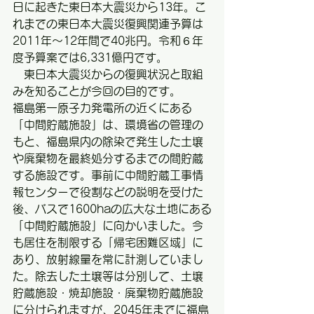
日に起きた東日本大震災から13年。こ
れまでの東日本大震災復興関連予算は
2011年～12年間で40兆円。令和６年
度予算案では6,331億円です。
　東日本大震災からの復興状況と取組
みを知ることが今回の目的です。
福島第一原子力発電所の近くにある
「中間貯蔵施設」は、環境省の管理の
もと、福島県内の除染で発生した土壌
や廃棄物を最終処分するまでの間貯蔵
する施設です。事前に中間貯蔵工事情
報センターで役割などの説明を受けた
後、バスで1600haの広大な土地にある
「中間貯蔵施設」に向かいました。今
も居住を制限する「帰宅困難区域」に
あり、放射線量を常に計測していまし
た。除去した土壌等は分別して、土壌
貯蔵施設・焼却施設・廃棄物貯蔵施設
に分けられますが、
2045年までに福島