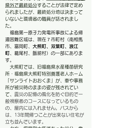
県外で最終処分
することが法律で定め
られましたが、最終処分地は決まって
いないと環境省の職員が話されまし
た。
福島第一原子力発電所事故による帰
還困難区域は、現在７市町村（南相馬
市、富岡町、
大熊町、双葉町、浪江
町
、葛尾村、飯舘村）の一部にありま
す。
　大熊町では、旧福島県水産種苗研究
所・福島県大熊町特別養護老人ホーム
「サンライトおおくま」が、車や事務
所が被災時のままの姿が残されてい
て、
震災の記憶の風化を防ぐ目的で一
般視察者のコースになっているもの
の、屋内には入れません。バスから
は、13年間帰つことが出来ない住宅が
立ち並んでいます。