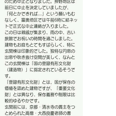
のため中止となりました。押野地区は
前日に中止を決定していましたが、
「何とかできれば…」という願いもむ
なしく、富奥地区では午前6時に結ネッ
トで正式な中止連絡が入りました。
この日は親戚が集まり、雨の中、古い
旅館でお祝いの時間を過ごしました。
建物もお庭もとてもすばらしく、特に
玄関棟は印象的でした。独特な円窓の
出窓や吹き抜け空間が美しく、なんと
この玄関棟は「国の登録有形文化財
（建造物）」に指定されているそうで
す。
「登録有形文化財」とは、国が保存の
価値を認めた建物ですが、「重要文化
財」とは異なり、保存義務や制限は比
較的ゆるやかです。
玄関前には、京都・清水寺の貫主をつ
とめられた高僧・大西良慶老師の書