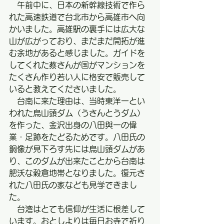
　午前中に、日本の新幹線技術で作ら
れた高速鉄道で台北市から高雄市へ向
かいました。高雄駅の裏手には広大な
山が広がっており、まだまだ開拓が進
む余地があると感じました。ガイドを
してくれた蔡さんが国がマンションを
たくさん作り若い人に格安で販売して
いると教えてくださいました。
　台南に来た理由は、当時東洋一とい
われた烏山頭ダム（うさんとうダム）
を作った、金沢出身の八田與一の偉
業・足跡をたどるためです。八田氏の
銅像が見下ろす先には烏山頭ダムがあ
り、このダムが出来たことから台南は
肥沃な穀倉地帯となりました。復元さ
れた八田氏の家なども見学できまし
た。
　台湾はとても信仰が生活に根差して
います。おとしよりは毎日お寺で祈り