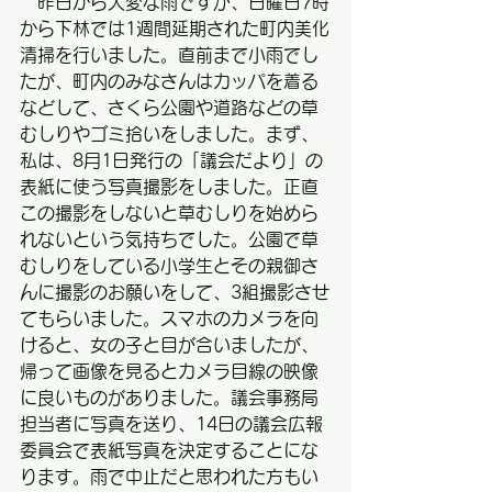
　昨日から大変な雨ですが、日曜日7時
から下林では1週間延期された町内美化
清掃を行いました。直前まで小雨でし
たが、町内のみなさんはカッパを着る
などして、さくら公園や道路などの草
むしりやゴミ拾いをしました。まず、
私は、8月1日発行の「議会だより」の
表紙に使う写真撮影をしました。正直
この撮影をしないと草むしりを始めら
れないという気持ちでした。公園で草
むしりをしている小学生とその親御さ
んに撮影のお願いをして、3組撮影させ
てもらいました。スマホのカメラを向
けると、女の子と目が合いましたが、
帰って画像を見るとカメラ目線の映像
に良いものがありました。議会事務局
担当者に写真を送り、14日の議会広報
委員会で表紙写真を決定することにな
ります。雨で中止だと思われた方もい